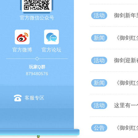
活动
御剑新年
官方微信公众号
新闻
《御剑红
官方微博
官方论坛
活动
御剑迎新
玩家Q群
879480576
新闻
《御剑红
客服专区
活动
这里有一
公告
《御剑红