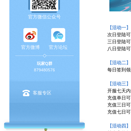
官方微信公众号
【活动一】
次日登陆可
三日登陆可
官方微博
官方论坛
八日登陆可
【活动二】
玩家Q群
每日签到领
879480576
【活动三】
开服七天内
客服专区
充值单日可
充值三日可
充值七日可
【活动四】