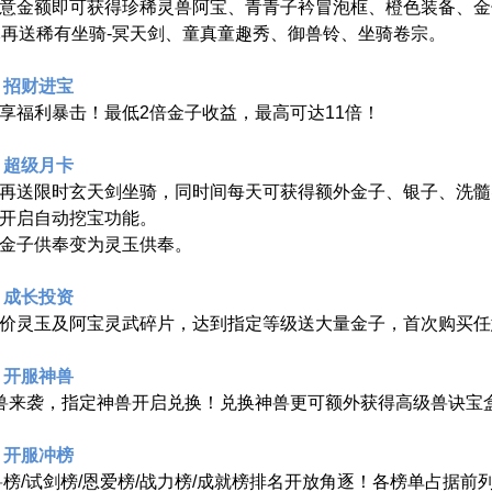
意金额即可获得珍稀灵兽阿宝、青青子衿冒泡框、橙色装备、金子*
元再送稀有坐骑-冥天剑、童真童趣秀、御兽铃、坐骑卷宗。
 招财进宝
享福利暴击！最低2倍金子收益，最高可达11倍！
 超级月卡
再送限时玄天剑坐骑，同时间每天可获得额外金子、银子、洗髓
开启自动挖宝功能。
金子供奉变为灵玉供奉。
 成长投资
价灵玉及阿宝灵武碎片，达到指定等级送大量金子，首次购买任
 开服神兽
兽来袭，指定神兽开启兑换！兑换神兽更可额外获得高级兽诀宝
 开服冲榜
兽榜/试剑榜/恩爱榜/战力榜/成就榜排名开放角逐！各榜单占据