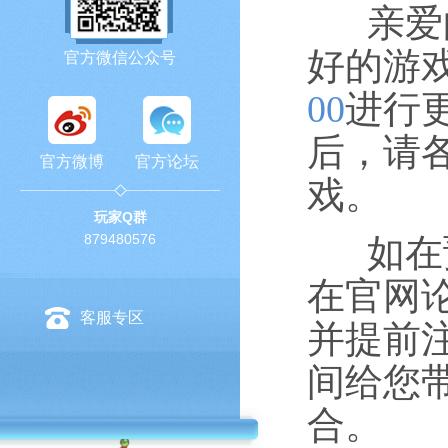
亲爱的
好的游
官方微信公众号
00
进行
后，请
官方微博
官方论坛
戏。
玩家Q群
879480576
如在预
在官网
客服专区
并提前
间给您
合。