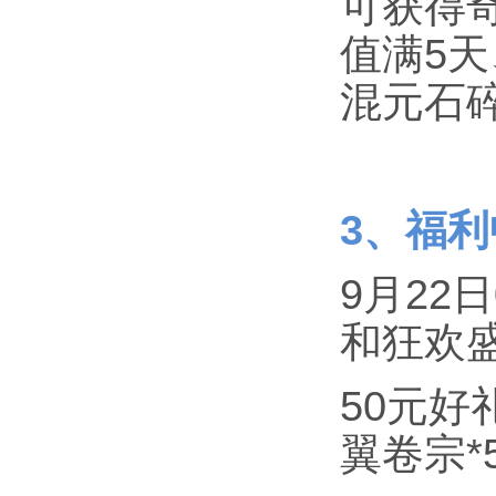
可获得
值满5
混元石
3、福
9月22
和狂欢
50元好
翼卷宗*