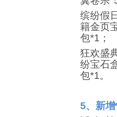
翼卷宗*
缤纷假日
籍金页宝
包*1；
狂欢盛典
纷宝石盒
包*1。
5、新