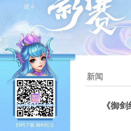
新闻
《御剑
扫码下载 御剑红尘