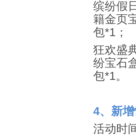
缤纷假日
籍金页宝
包*1；
狂欢盛典
纷宝石盒
包*1。
4、新
活动时间：