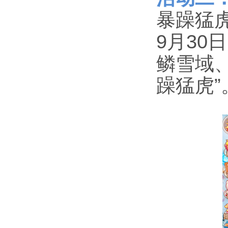
暴躁猛
9月30日
鳞雪域
躁猛虎”