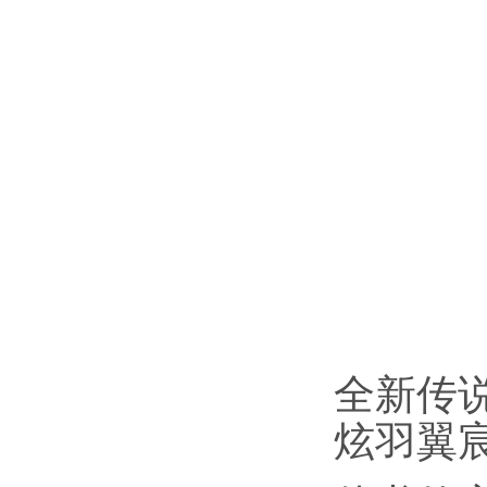
全新传
炫羽翼