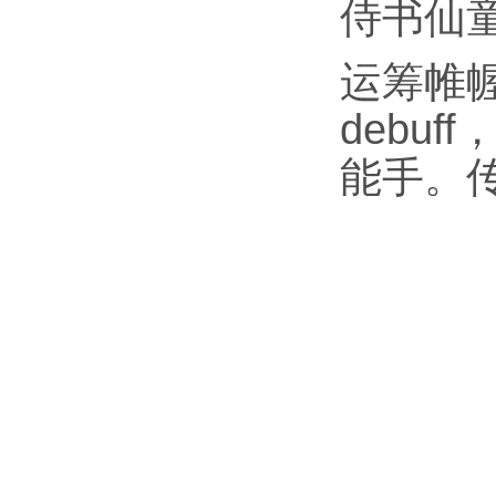
侍书仙
运筹帷
debu
能手。传