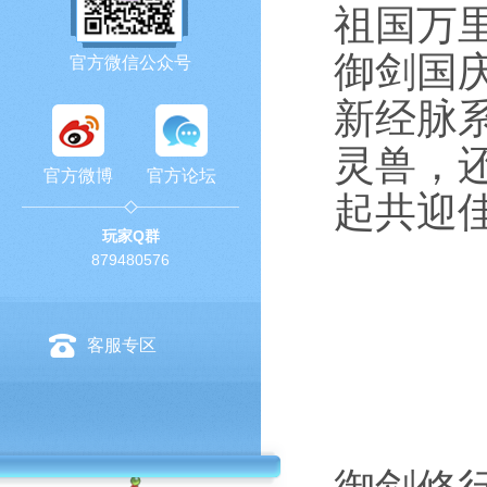
祖国万
御剑国庆
官方微信公众号
新经脉
灵兽，
官方微博
官方论坛
起共迎
玩家Q群
879480576
客服专区