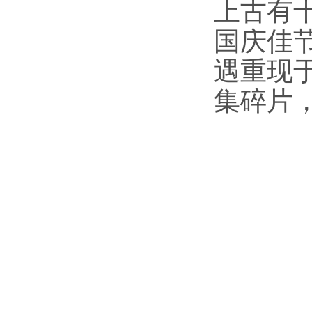
上古有
国庆佳
遇重现
集碎片