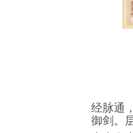
经脉通
御剑。