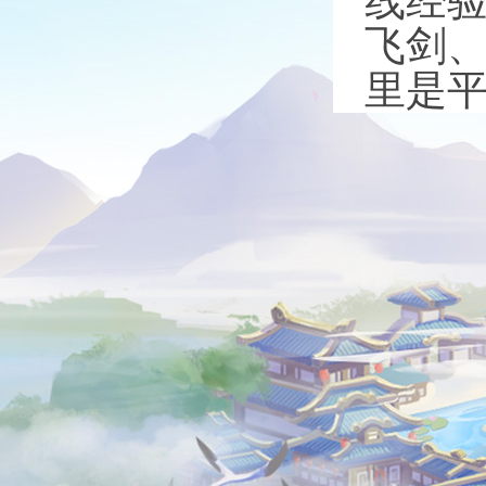
线经
飞剑
里是