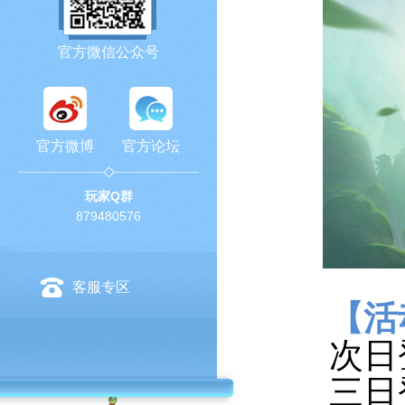
官方微信公众号
官方微博
官方论坛
玩家Q群
879480576
客服专区
【活
次日
三日